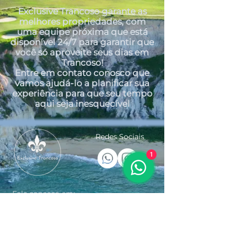
Exclusive Trancoso garante as
melhores propriedades, com
uma equipe próxima que está
disponível 24/7 para garantir que
você só aproveite seus dias em
Trancoso!
Entre em contato conosco que
vamos ajudá-lo a planificar sua
experiência para que seu tempo
aqui seja inesquecível
Redes Sociais
1
Fale conosco em:
Tel:
+55 (73) 9 9932-8489
exclusivetrancoso@proton.me