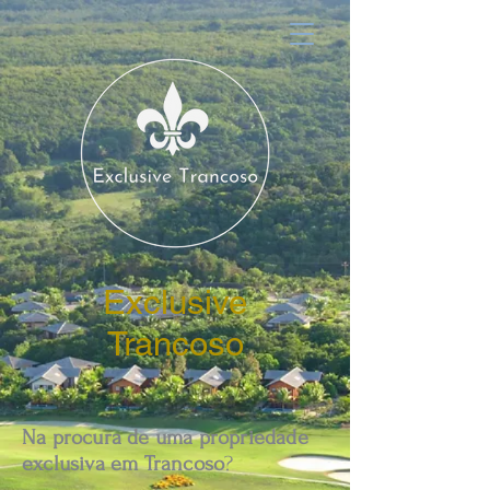
Exclusive
Trancoso
Na procura de uma propriedade
exclusiva em Trancoso
?