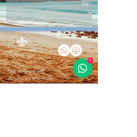
1/38
Redes Sociais
1
Fale conosco em:
Tel:
+55 (73) 9 9932-8489
exclusivetrancoso@proton.me
Trancoso Bahia Brasil - Praça São João
Batista, Porto Seguro - Bahía, Brasil
​® Copyright Exclusive Trancoso + Exclusive Realty
Brasil. É estritamente proibida de copiar, editar,
reproduzir ou divulgar as imagens aqui apresentadas.
Infrações serão punidas conforme Lei Nº 9.610/98.
Ao fazer a reservas de serviços de traslados e passeios
no site, você concorda em não receber o reembolso
total do valor pago caso decida cancelar a reserva ou