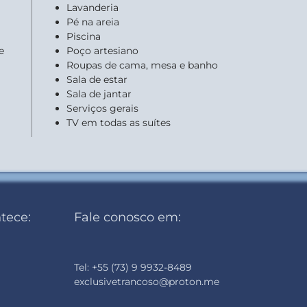
Lavanderia
Pé na areia
Piscina
e
Poço artesiano
Roupas de cama, mesa e banho
Sala de estar
Sala de jantar
Serviços gerais
TV em todas as suítes
tece:
Fale conosco em:
Tel: +55 (73) 9 9932-8489
exclusivetrancoso@proton.me