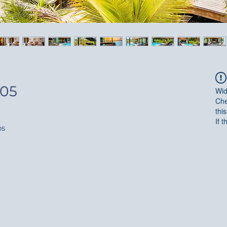
 05
Wid
Che
thi
If 
os