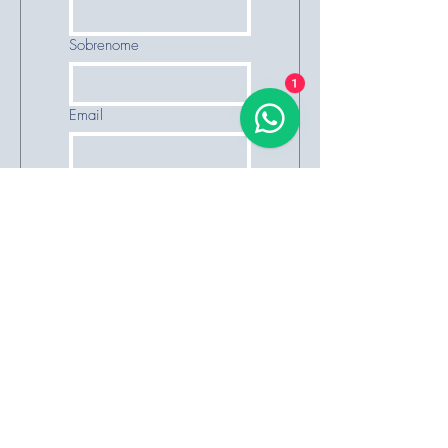
Sobrenome
1
Email
Telefone (DDD+Número)
Solicitação
Enviar